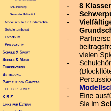
8 Klasse
Schulordnung
Schwerpu
Gesundes Frühstück
Vielfält
Modellschule für Kinderrechte
Grundsc
Schulelternbeirat
Partnersc
Fotoalbum
beitragsfr
Pressearchiv
Schule & Sport
Infos Übergang Klasse 5
vielen Spi
Schule & Musik
Schulsportwettkämpfe
Schulchör
Förderverein
Deutscher Schulsportpreis 2010
Landeskonzert im Kurhaus 2010
(Blockflöt
Betreuung
Allgemein
Percussio
Pakt für den Ganztag
Projekte
FIT FOR FAMILY (Link)
Modellsc
Kontakt Betreuung
FIT FOR FAMILY
Eine ausf
KIBIZ
Sie im
Sc
Links für Eltern