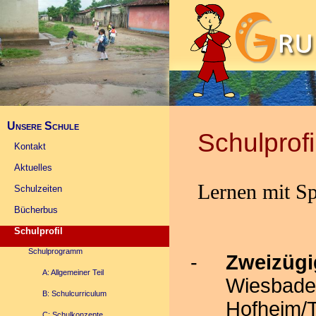
Unsere Schule
Schulprofi
Kontakt
Aktuelles
Lernen mit S
Schulzeiten
Bücherbus
Schulprofil
Schulprogramm
Zweizügi
A: Allgemeiner Teil
Wiesbaden
B: Schulcurriculum
Hofheim/
C: Schulkonzepte