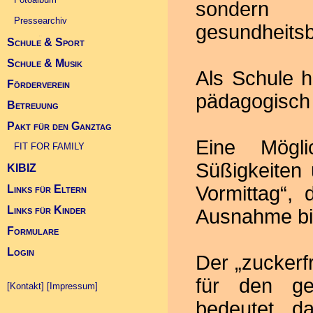
sondern
Pressearchiv
gesundheits
Schule & Sport
Infos Übergang Klasse 5
Schule & Musik
Schulsportwettkämpfe
Als Schule h
Förderverein
Deutscher Schulsportpreis 2010
Landeskonzert im Kurhaus 2010
pädagogisch n
Betreuung
Allgemein
Pakt für den Ganztag
Projekte
FIT FOR FAMILY (Link)
Eine Mögli
Kontakt Betreuung
FIT FOR FAMILY
Süßigkeiten 
KIBIZ
Vormittag“,
Links für Eltern
Links für Kinder
Ausnahme bil
Formulare
Login
Der „zuckerfr
für den ge
[Kontakt]
[Impressum]
bedeutet, d