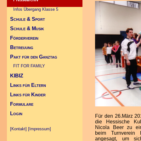
Infos Übergang Klasse 5
Schule & Sport
Schule & Musik
Schulsportwettkämpfe
Förderverein
Deutscher Schulsportpreis 2010
Landeskonzert im Kurhaus 2010
Betreuung
Allgemein
Pakt für den Ganztag
Projekte
FIT FOR FAMILY (Link)
Kontakt Betreuung
FIT FOR FAMILY
KIBIZ
Links für Eltern
Links für Kinder
Formulare
Login
Für den 26.März 201
die Hessische Kult
Nicola Beer zu e
[Kontakt]
[Impressum]
beim Turnverein 
angesagt, um sic