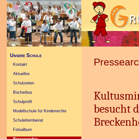
Unsere Schule
Pressearc
Kontakt
Aktuelles
Schulzeiten
Kultusmin
Bücherbus
Schulprofil
besucht 
Modellschule für Kinderrechte
Breckenh
Schulelternbeirat
Fotoalbum
Pressearchiv