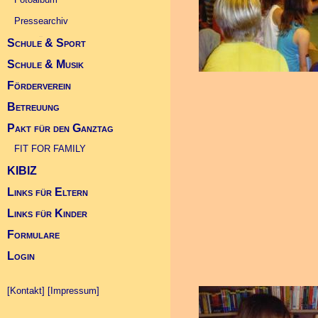
Pressearchiv
Schule & Sport
Infos Übergang Klasse 5
Schule & Musik
Schulsportwettkämpfe
Förderverein
Deutscher Schulsportpreis 2010
Landeskonzert im Kurhaus 2010
Betreuung
Allgemein
Pakt für den Ganztag
Projekte
FIT FOR FAMILY (Link)
Kontakt Betreuung
FIT FOR FAMILY
KIBIZ
Links für Eltern
Links für Kinder
Formulare
Login
[Kontakt]
[Impressum]