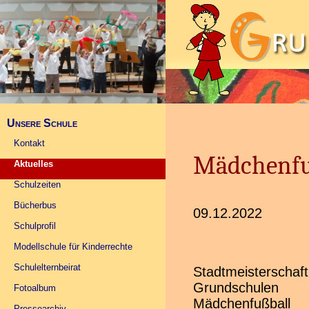
Unsere Schule
Kontakt
Mädchenfu
Aktuelles
Schulzeiten
Bücherbus
09.12.2022
Schulprofil
Modellschule für Kinderrechte
Schulelternbeirat
Stadtmeistersch
während die R
Grundschul
Schumannschule 
Fotoalbum
Mädchenfußba
wurde. Die Man
Pressearchiv