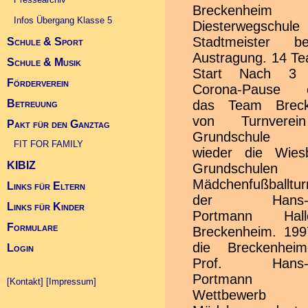
Breckenheim
der Grundschule
Infos Übergang Klasse 5
Diesterwegschu
Breckenheim er
Stadtmeister b
nach ihren erfolg
Schule & Sport
Austragung. 14 T
Vorrundenspiel
Schule & Musik
Schulsportwettkämpfe
Start Nach 3 Jahren
Zwischenrunde, schied
Förderverein
Deutscher Schulsportpreis 2010
Landeskonzert im Kurhaus 2010
Corona-Pause e
dort nach einem
das Team Breck
Elfmeterschieße
Betreuung
Allgemein
von Turnvere
die Robert-Sc
Pakt für den Ganztag
Projekte
FIT FOR FAMILY (Link)
Grundschule e
Schule aber ungl
Kontakt Betreuung
FIT FOR FAMILY
wieder die Wies
aus und be
KIBIZ
Grundschule
letztendlich den 7
Mädchenfußballtur
Die fairen Turnie
Links für Eltern
der Hans-Jü
wurden sehr souve
Links für Kinder
Portmann Hal
3 ausgebil
Formulare
Breckenheim. 1997
Jungschiedsricht
die Breckenhei
Theodor-Fliedner
Login
Prof. Hans-J
geleitet. Helm
Portmann d
hatte die 3 Jungs
[Kontakt]
[Impressum]
Wettbewer
in ihrer sch