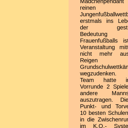
Mädchenpenda
Schiedsrichterk
reinen
aufliefen, ausgewählt, da
Jungenfußballwett
sie auch bereits f
erstmals ins Leb
Fußballve
der gestie
Rundenspiele p
Bedeutung
Be
Frauenfußballs is
Mädchenfußball
Veranstaltung mitt
mussten sie no
nicht mehr a
Erklärungsarbeit 
Reigen 
hatten doch die 
Grundschulwettkä
Mädchen bisher noc
wegzudenken.
kein Fußball
Team hatte i
bestritten. Vielle
Vorrunde 2 Spiel
aber durch dieses
andere Mannsc
auch bei 
auszutragen. D
beteiligtem Mädc
Punkt- und Torver
Funke zum Begin
10 besten Schule
Fußballkarriere i
in die Zwischenru
übergesprung
im K.O.- Syst
Kampfrichtertisch