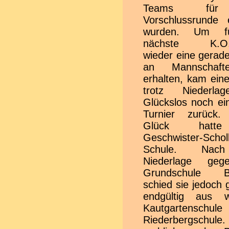
Teams für
die beiden FSJ-l
Vorschlussrunde e
Louisa Kemme
wurden. Um f
Celina Hochwa
nächste K.O.
Hallenuhr, die Spi
wieder eine gerad
und Tabellenrec
an Mannschaf
stets im Griff und
erhalten, kam ein
das Turnier fehlerf
trotz Niederla
die Bühne br
Glückslos noch ei
Erwähnenswert si
Turnier zurück.
die beson
Glück hatt
Rahmenbeding
Geschwister-Scholl
diese
Schule. Nac
Stadtmeisterscha
Niederlage geg
Breckenheim: Ein 
Grundschule Bi
Eltern der Grun
schied sie jedoch
Breckenheim organ
endgültig aus 
Verkaufsstan
Kautgartenschule 
vielfältigen Spei
Riederbergschu
Getränken fand