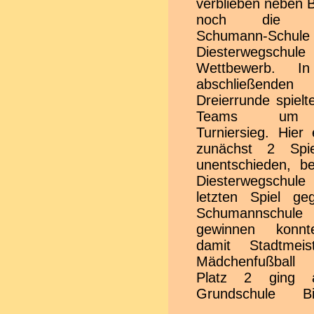
verblieben neben B
sehr viel Lo
noch die Ro
Anerkennung. Pok
Schumann-Schule 
die drei besten T
Diesterwegsch
kleine Preise fü
Wettbewerb. In
Kind runde
abschließenden
Veranstaltung ab. Das gibt
Dreierrunde spielt
es bei keinem w
Teams um
schulis
Turniersieg. Hier
Sportwettkampf au
zunächst 2 Spi
oder Regionaleben
unentschieden, be
das Ballspielfes
Diesterwegsch
Februar 2023 steh
letzten Spiel gegen die
unter der Regie vom Team
Schumannschule 
Breckenheim un
gewinnen konn
Teilnehmer dürf
damit Stadtmei
dann auch wieder 
Mädchenfußball
toll
Platz 2 ging 
Rahmenbedingun
Grundschule Bie