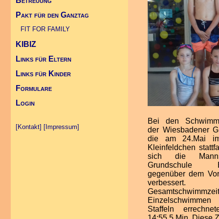
Betreuung
Pakt für den Ganztag
Infos Übergang Klasse 5
Projekte
FIT FOR FAMILY (Link)
Kontakt Betreuung
FIT FOR FAMILY
KIBIZ
Links für Eltern
Links für Kinder
Formulare
Login
Bei den Schwimmw
waren die Zeit
[Kontakt]
[Impressum]
der Wiesbadener G
Hemdchenstaffel 
die am 24.Mai im
gegenüber 4:50,3 
Kleinfeldchen stattf
beim Tauchen mi
sich die Manns
gegenüber 1:07,4 M
Grundschule Br
der Balltreibstaff
gegenüber dem Vorj
sie mit 5:59,9 Min.
verbesser
schneller als 16/1
Gesamtschwimmze
Min. Diese Ergebn
Einzelschwimme
die wesentlich v
Staffeln errechne
Leistungen dort, wo
14:55,5 Min. Diese Z