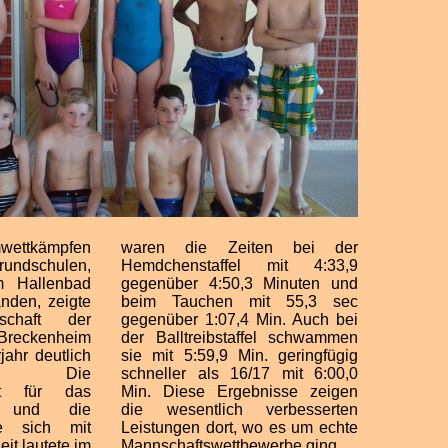
ettkämpfen
en bei der
rundschulen,
mit 4:33,9
 Hallenbad
Minuten und
anden, zeigte
t 55,3 sec
chaft der
in. Auch bei
eckenheim
el schwammen
ahr deutlich
 geringfügig
t. Die
7 mit 6:00,0
it für das
isse zeigen
n und die
erbesserten
te sich mit
 es um echte
eit lautete im
Mannschaftswettbewerbe ging.