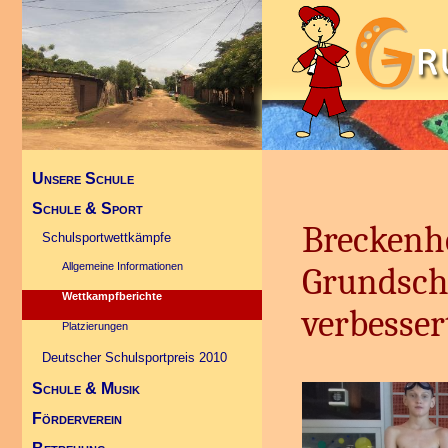
Unsere Schule
Schule & Sport
Kontakt
Breckenh
Aktuelles
Schulsportwettkämpfe
Schulzeiten
Allgemeine Informationen
Grundsch
Bücherbus
Wettkampfberichte
verbesser
Schulprofil
Platzierungen
Modellschule für Kinderrechte
Deutscher Schulsportpreis 2010
Schule & Musik
Schulelternbeirat
Förderverein
Fotoalbum
Landeskonzert im Kurhaus 2010
Pressearchiv
Allgemein