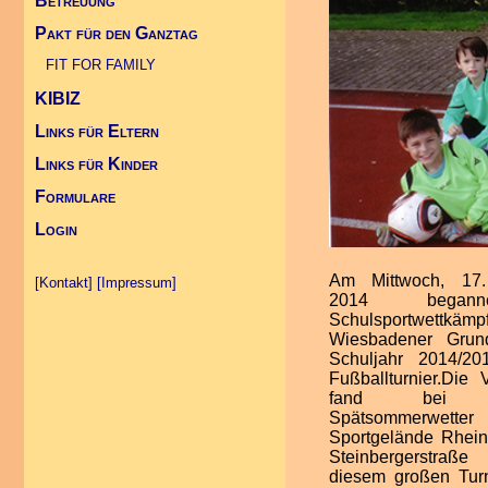
Betreuung
Pakt für den Ganztag
Infos Übergang Klasse 5
Projekte
FIT FOR FAMILY (Link)
Kontakt Betreuung
FIT FOR FAMILY
KIBIZ
Links für Eltern
Links für Kinder
Formulare
Login
Am Mittwoch, 17.
[Kontakt]
[Impressum]
2014 began
Schulsportwett
Wiesbadener Grun
Schuljahr 2014/2
Fußballturnier.Die 
fand bei he
Spätsommerwett
Sportgelände Rhei
Steinbergerstraße
diesem großen Tur