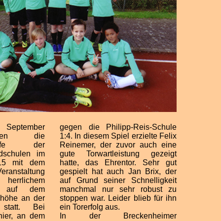
 September
gegen die Philipp-Reis-Schule
nen die
1:4. In diesem Spiel erzielte Felix
kämpfe der
Reinemer, der zuvor auch eine
dschulen im
gute Torwartleistung gezeigt
015 mit dem
hatte, das Ehrentor. Sehr gut
Veranstaltung
gespielt hat auch Jan Brix, der
rrlichem
auf Grund seiner Schnelligkeit
er auf dem
manchmal nur sehr robust zu
nhöhe an der
stoppen war. Leider blieb für ihn
 statt. Bei
ein Torerfolg aus.
nier, an dem
In der Breckenheimer